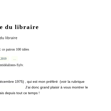
e du libraire
du libraire
ec ce patron 100 idées
2.2019
…
ntidéalistes-Sylv.
(décembre 1975)
, qui est mon préféré (voir la rubrique
le-33600946.html
J’ai donc grand plaisir à vous montrer le
êvais depuis tout ce temp
s !