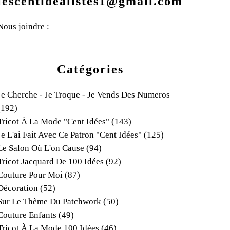
lescentidealistes1@gmail.com
Nous joindre :
Catégories
Je Cherche - Je Troque - Je Vends Des Numeros
(192)
Tricot À La Mode "cent Idées"
(143)
Je L'ai Fait Avec Ce Patron "cent Idées"
(125)
Le Salon Où L'on Cause
(94)
Tricot Jacquard De 100 Idées
(92)
Couture Pour Moi
(87)
Décoration
(52)
Sur Le Thème Du Patchwork
(50)
Couture Enfants
(49)
Tricot À La Mode 100 Idées
(46)