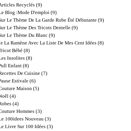
Articles Recyclés
(9)
Le Blog :mode D'emploi
(9)
Sur Le Thème De La Garde Robe Été Débutante
(9)
Sur Le Thème Des Tricots Dentelle
(9)
Sur Le Thème Du Blanc
(9)
Je La Ramène Avec La Liste De Mes Cent Idées
(8)
Tricot Bébé
(8)
Les Insolites
(8)
Pull Enfant
(8)
Recettes De Cuisine
(7)
Pause Estivale
(6)
Couture Maison
(5)
Noêl
(4)
Robes
(4)
Couture Hommes
(3)
Le 100idees Nouveau
(3)
Le Livre Sur 100 Idées
(3)