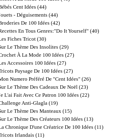
Bébés Cent Idées
(44)
Jouets - Déguisements
(44)
Broderies De 100 Idées
(42)
Recettes En Tous Genres:"do It Yourself"
(40)
Les Fiches Tricot
(30)
Sur Le Thème Des Insolites
(29)
Crochet À La Mode 100 Idées
(27)
Les Accessoires 100 Idées
(27)
Tricots Paysage De 100 Idées
(27)
Mon Numero Préféré De "cent Idées"
(26)
Sur Le Thème Des Cadeaux De Noël
(23)
Je L'ai Fait Avec Ce Patron 100 Idées
(22)
Challenge Anti-Glagla
(19)
Sur Le Thème Des Manteaux
(15)
Sur Le Thème Des Créateurs 100 Idées
(13)
La Chronique D'une Créatrice De 100 Idées
(11)
Tricots Irlandais
(11)