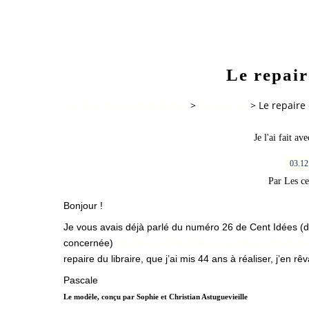
Le repair
Le blog des Centidéalistes
>
Categories
>
Le repaire 
Je l'ai fait av
03.1
Par Les ce
Bonjour !
Je vous avais déjà parlé du numéro 26 de Cent Idées 
concernée)
http://les-centidealistes.over-blog.com/artic
repaire du libraire, que j’ai mis 44 ans à réaliser, j’en r
Pascale
Le modèle, conçu par Sophie et Christian Astuguevieille