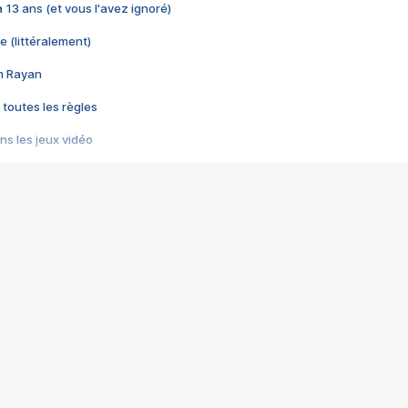
 a 13 ans (et vous l'avez ignoré)
e (littéralement)
im Rayan
 toutes les règles
s les jeux vidéo
us choquant de Rockstar ? - Le scandale BULLY
e plus moche de Steam
du RÊVE tourne au CAUCHEMAR
pendant 8 heures
it… à tort
umiliés par un jeu vidéo
ire - Final Fantasy 8
ti un empire - Age of Empires