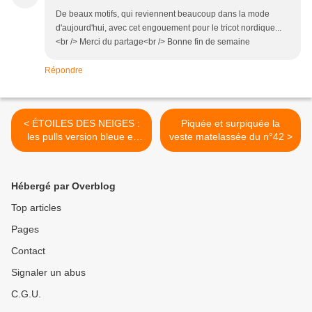
De beaux motifs, qui reviennent beaucoup dans la mode
d'aujourd'hui, avec cet engouement pour le tricot nordique...
<br /> Merci du partage<br /> Bonne fin de semaine
Répondre
< ÉTOILES DES NEIGES :
Piquée et surpiquée la
les pulls version bleue et
veste matelassée du n°42 >
version noir et banane
Hébergé par Overblog
Top articles
Pages
Contact
Signaler un abus
C.G.U.