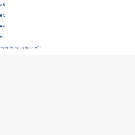
e 6
e 5
e 4
e 3
s créatrices de la VF !
e 2
e 1
e Mektoub My Love arrive enfin ! Rencontre avec Shaïn Boumedine et Sal
i : après Toni en famille
elle réalise le bouleversant Dites lui que je l'aime
ais ! Rencontre autour de Vie privée de Rebecca Zlotowski
 de Marguerite, Grave... Rencontre avec Ella Rumpf
 Les Rêveurs, un film intime sur la santé mentale