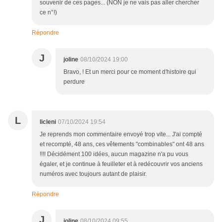
souvenir de ces pages... (NON je ne vais pas aller chercher
ce n°!)
Répondre
J
joline
08/10/2024 19:00
Bravo, ! Et un merci pour ce moment d'histoire qui
perdure
L
licleni
07/10/2024 19:54
Je reprends mon commentaire envoyé trop vite... J'ai compté
et recompté, 48 ans, ces vêtements "combinables" ont 48 ans
!!!! Décidément 100 idées, aucun magazine n'a pu vous
égaler, et je continue à feuilleter et à redécouvrir vos anciens
numéros avec toujours autant de plaisir.
Répondre
J
joline
08/10/2024 09:55