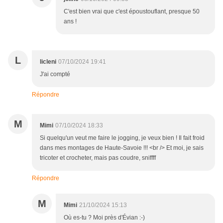
C'est bien vrai que c'est époustouflant, presque 50
ans !
L
licleni
07/10/2024 19:41
J'ai compté
Répondre
M
Mimi
07/10/2024 18:33
Si quelqu'un veut me faire le jogging, je veux bien ! Il fait froid
dans mes montages de Haute-Savoie !!! <br /> Et moi, je sais
tricoter et crocheter, mais pas coudre, sniffff
Répondre
M
Mimi
21/10/2024 15:13
Où es-tu ? Moi près d'Évian :-)