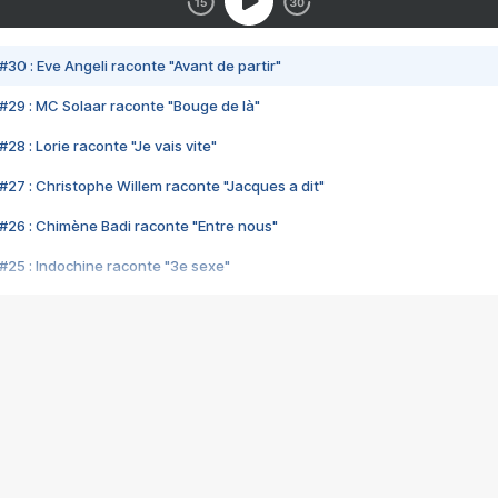
#30 : Eve Angeli raconte "Avant de partir"
#29 : MC Solaar raconte "Bouge de là"
28 : Lorie raconte "Je vais vite"
#27 : Christophe Willem raconte "Jacques a dit"
#26 : Chimène Badi raconte "Entre nous"
#25 : Indochine raconte "3e sexe"
#24 : Zaho raconte "C'est chelou"
#23 : Patrick Bruel raconte "Au café des délices"
#22 : Kyo raconte "Le chemin"
#21 : Nolwenn Leroy raconte "Cassé"
#20 : Patrick Hernandez raconte "Born to be alive"