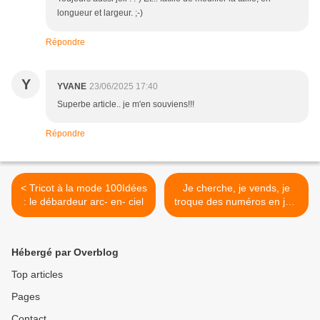
longueur et largeur. ;-)
Répondre
Y
YVANE
23/06/2025 17:40
Superbe article.. je m'en souviens!!!
Répondre
< Tricot à la mode 100Idées
Je cherche, je vends, je
: le débardeur arc- en- ciel
troque des numéros en juin
2025 >
Hébergé par Overblog
Top articles
Pages
Contact