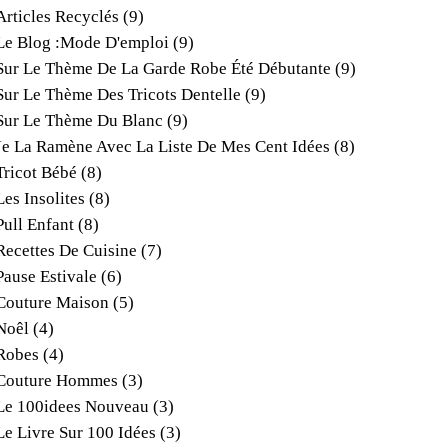
Articles Recyclés
(9)
Le Blog :mode D'emploi
(9)
Sur Le Thème De La Garde Robe Été Débutante
(9)
Sur Le Thème Des Tricots Dentelle
(9)
Sur Le Thème Du Blanc
(9)
Je La Ramène Avec La Liste De Mes Cent Idées
(8)
Tricot Bébé
(8)
Les Insolites
(8)
Pull Enfant
(8)
Recettes De Cuisine
(7)
Pause Estivale
(6)
Couture Maison
(5)
Noêl
(4)
Robes
(4)
Couture Hommes
(3)
Le 100idees Nouveau
(3)
Le Livre Sur 100 Idées
(3)