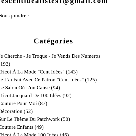
lescentidealistes1@gmail.com
Nous joindre :
Catégories
Je Cherche - Je Troque - Je Vends Des Numeros
(192)
Tricot À La Mode "cent Idées"
(143)
Je L'ai Fait Avec Ce Patron "cent Idées"
(125)
Le Salon Où L'on Cause
(94)
Tricot Jacquard De 100 Idées
(92)
Couture Pour Moi
(87)
Décoration
(52)
Sur Le Thème Du Patchwork
(50)
Couture Enfants
(49)
Tricot À La Mode 100 Idées
(46)