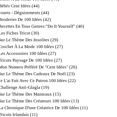
Bébés Cent Idées
(44)
Jouets - Déguisements
(44)
Broderies De 100 Idées
(42)
Recettes En Tous Genres:"do It Yourself"
(40)
Les Fiches Tricot
(30)
Sur Le Thème Des Insolites
(29)
Crochet À La Mode 100 Idées
(27)
Les Accessoires 100 Idées
(27)
Tricots Paysage De 100 Idées
(27)
Mon Numero Préféré De "cent Idées"
(26)
Sur Le Thème Des Cadeaux De Noël
(23)
Je L'ai Fait Avec Ce Patron 100 Idées
(22)
Challenge Anti-Glagla
(19)
Sur Le Thème Des Manteaux
(15)
Sur Le Thème Des Créateurs 100 Idées
(13)
La Chronique D'une Créatrice De 100 Idées
(11)
Tricots Irlandais
(11)