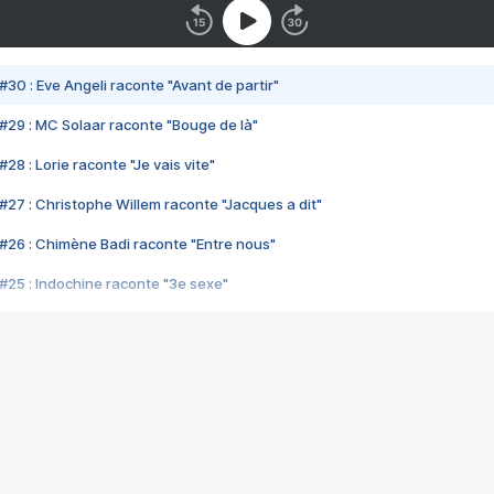
#30 : Eve Angeli raconte "Avant de partir"
#29 : MC Solaar raconte "Bouge de là"
28 : Lorie raconte "Je vais vite"
#27 : Christophe Willem raconte "Jacques a dit"
#26 : Chimène Badi raconte "Entre nous"
#25 : Indochine raconte "3e sexe"
#24 : Zaho raconte "C'est chelou"
#23 : Patrick Bruel raconte "Au café des délices"
#22 : Kyo raconte "Le chemin"
#21 : Nolwenn Leroy raconte "Cassé"
#20 : Patrick Hernandez raconte "Born to be alive"