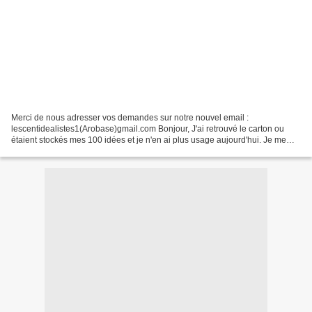
Merci de nous adresser vos demandes sur notre nouvel email :
lescentidealistes1(Arobase)gmail.com Bonjour, J'ai retrouvé le carton ou
étaient stockés mes 100 idées et je n'en ai plus usage aujourd'hui. Je me
décide donc (à regret) à les vendre, du numéro...