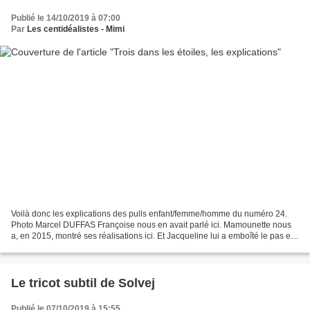
Publié le 14/10/2019 à 07:00
Par
Les centidéalistes - Mimi
Voilà donc les explications des pulls enfant/femme/homme du numéro 24.
Photo Marcel DUFFAS Françoise nous en avait parlé ici. Mamounette nous
a, en 2015, montré ses réalisations ici. Et Jacqueline lui a emboîté le pas en
2019, ici. Mais nous n'avions...
Le tricot subtil de Solvej
Publié le 07/10/2019 à 15:55