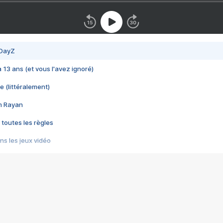
 DayZ
 a 13 ans (et vous l'avez ignoré)
e (littéralement)
im Rayan
 toutes les règles
s les jeux vidéo
us choquant de Rockstar ? - Le scandale BULLY
e plus moche de Steam
du RÊVE tourne au CAUCHEMAR
pendant 8 heures