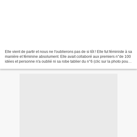
Elle vient de partir et nous ne l'oublierons pas de si tôt ! Elle fut féministe à sa
manière et féminine absolument. Elle avait collaboré aux premiers n°de 100
idées et personne n'a oublié ni sa robe tablier du n°6 (clic sur la photo pour
le patron) ni...