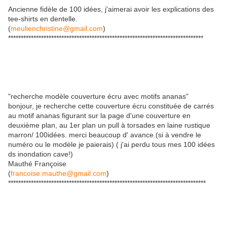
Ancienne fidèle de 100 idées, j'aimerai avoir les explications des
tee-shirts en dentelle.
(
meulienchristine@gmail.com
)
*****************************************************************************
"recherche modèle couverture écru avec motifs ananas"
bonjour, je recherche cette couverture écru constituée de carrés
au motif ananas figurant sur la page d'une couverture en
deuxième plan, au 1er plan un pull à torsades en laine rustique
marron/ 100idées. merci beaucoup d' avance.(si à vendre le
numéro ou le modèle je paierais) ( j'ai perdu tous mes 100 idées
ds inondation cave!)
Mauthé Françoise
(
francoise.mauthe@gmail.com
)
******************************************************************************