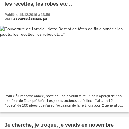
les recettes, les robes etc ..
Publié le 15/12/2016 à 13:59
Par
Les centidéalistes- jol
Pour clôturer cette année, notre équipe a voulu faire un petit aperçu de nos
modèles de fêtes préférés. Les jouets préférés de Joline : J'ai choisi 2
"jouets" de 100 idées que j'ai eu l'occasion de faire 2 fois pour 2 générations
: la poupée et le serpent....
Je cherche, je troque, je vends en novembre