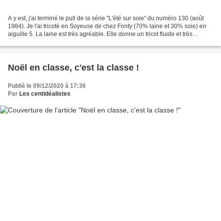
A y est, j'ai terminé le pull de la série "L'été sur soie" du numéro 130 (août
1984). Je l'ai tricoté en Soyeuse de chez Fonty (70% laine et 30% soie) en
aiguille 5. La laine est très agréable. Elle donne un tricot fluide et très
souple. Le rouge profond...
Noël en classe, c'est la classe !
Publié le 09/12/2020 à 17:36
Par
Les centidéalistes