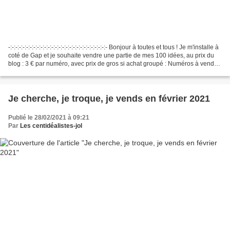
-:-:-:-:-:-:-:-:-:-:-:-:-:-:-:-:-:-:-:-:-:-:-:-:-:-:-:- Bonjour à toutes et tous ! Je m'installe à
coté de Gap et je souhaite vendre une partie de mes 100 idées, au prix du
blog : 3 € par numéro, avec prix de gros si achat groupé : Numéros à vendre
:...
Je cherche, je troque, je vends en février 2021
Publié le 28/02/2021 à 09:21
Par
Les centidéalistes-jol