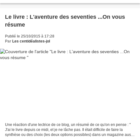
barre de recherche située au haut...
Le livre : L'aventure des seventies ...On vous
résume
Publié le 25/10/2015 à 17:28
Par
Les centidéalistes-jol
Une réaction d'une lectrice de ce blog, un résumé de ce qu'on en pense : "
J'ai le livre depuis ce midi, et je ne lâche pas. Il était difficile de faire la
synthèse ou des choix (les deux options possibles) dans un magazine aussi
foisonnant. Voici ce...