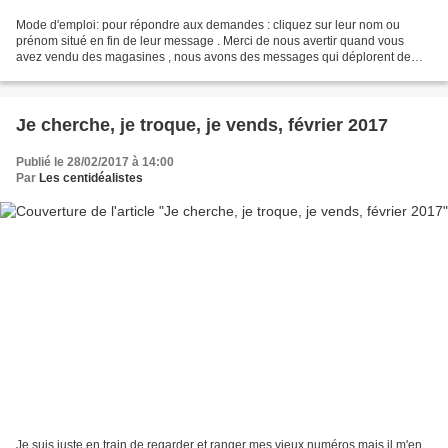
Mode d'emploi: pour répondre aux demandes : cliquez sur leur nom ou
prénom situé en fin de leur message . Merci de nous avertir quand vous
avez vendu des magasines , nous avons des messages qui déplorent de
tomber sur des n° qui ne sont plus disponibles...
Je cherche, je troque, je vends, février 2017
Publié le 28/02/2017 à 14:00
Par
Les centidéalistes
Je suis juste en train de regarder et ranger mes vieux numéros mais il m'en