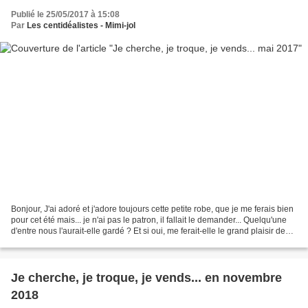
Publié le 25/05/2017 à 15:08
Par
Les centidéalistes - Mimi-jol
Bonjour, J'ai adoré et j'adore toujours cette petite robe, que je me ferais bien
pour cet été mais... je n'ai pas le patron, il fallait le demander... Quelqu'une
d'entre nous l'aurait-elle gardé ? Et si oui, me ferait-elle le grand plaisir de
me l'envoyer,...
Je cherche, je troque, je vends... en novembre
2018