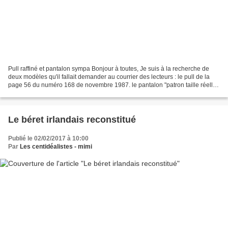
Pull raffiné et pantalon sympa Bonjour à toutes, Je suis à la recherche de
deux modèles qu'il fallait demander au courrier des lecteurs : le pull de la
page 56 du numéro 168 de novembre 1987. le pantalon "patron taille réelle"
des pages 160 et 161 du...
Le béret irlandais reconstitué
Publié le 02/02/2017 à 10:00
Par
Les centidéalistes - mimi