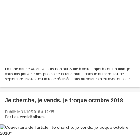
La robe année 40 en velours Bonjour Suite à votre appel à contribution, je
vous fais parvenir des photos de la robe parue dans le numéro 131 de
septembre 1984. C'est la robe réalisée dans du velours bleu avec encolure
et poignets en cœur, manches chauve-souris...
Je cherche, je vends, je troque octobre 2018
Publié le 31/10/2018 à 12:35
Par
Les centidéalistes