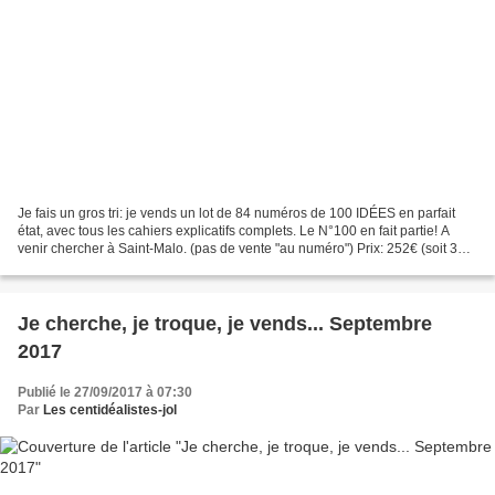
Je fais un gros tri: je vends un lot de 84 numéros de 100 IDÉES en parfait
état, avec tous les cahiers explicatifs complets. Le N°100 en fait partie! A
venir chercher à Saint-Malo. (pas de vente "au numéro") Prix: 252€ (soit 3€
le n°) Mon mail: magymbienetre@gmail.com...
Je cherche, je troque, je vends... Septembre
2017
Publié le 27/09/2017 à 07:30
Par
Les centidéalistes-jol