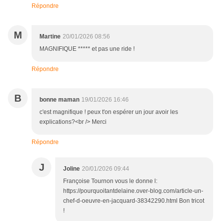
Répondre
M
Martine
20/01/2026 08:56
MAGNIFIQUE ***** et pas une ride !
Répondre
B
bonne maman
19/01/2026 16:46
c'est magnifique ! peux t'on espérer un jour avoir les
explications?<br /> Merci
Répondre
J
Joline
20/01/2026 09:44
Françoise Tournon vous le donne l:
https://pourquoitantdelaine.over-blog.com/article-un-
chef-d-oeuvre-en-jacquard-38342290.html Bon tricot
!