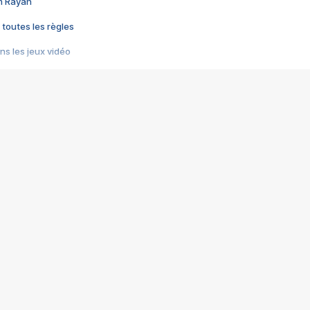
im Rayan
 toutes les règles
s les jeux vidéo
us choquant de Rockstar ? - Le scandale BULLY
e plus moche de Steam
du RÊVE tourne au CAUCHEMAR
pendant 8 heures
it… à tort
umiliés par un jeu vidéo
ire - Final Fantasy 8
ti un empire - Age of Empires
story DOFUS
tard, il crée l'un des pires jeux de tous les temps, MindsEye.